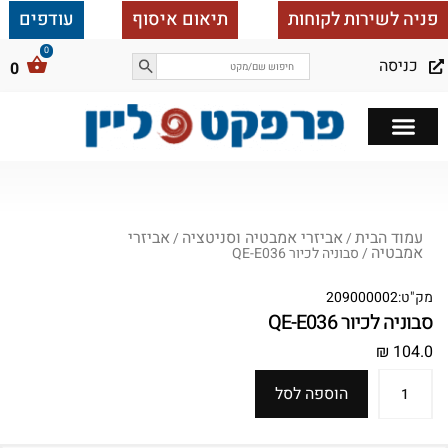
פניה לשירות לקוחות
תיאום איסוף
עודפים
כניסה
0
כל הבית ב 25,000
עמוד הבית
אביזרי אמבטיה וסניטציה
אביזרי
/
/
אמבטיה
/ סבוניה לכיור QE-E036
מק"ט:
209000002
סבוניה לכיור QE-E036
₪
104.0
הוספה לסל