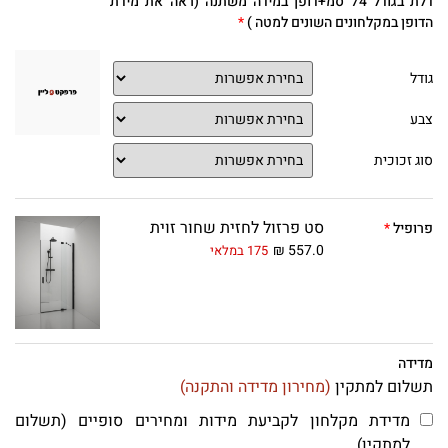
דלת בגודל 74 סמ+דופן במידה משתנה (ראה את מידת
הדופן במקלחונים השונים למטה )
גודל
צבע
סוג זכוכית
סט פרזול לחזית שחור זוית
פרופיל
₪
557.0
175 במלאי
מדידה
תשלום למתקין
(מחירון מדידה והתקנה)
מדידת מקלחון לקביעת מידות ומחירים סופיים (תשלום
למתקין)