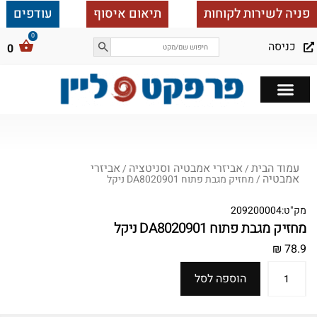
פניה לשירות לקוחות
תיאום איסוף
עודפים
כניסה
0
כל הבית ב 25,000
עמוד הבית
אביזרי אמבטיה וסניטציה
אביזרי
/
/
אמבטיה
/ מחזיק מגבת פתוח DA8020901 ניקל
מק"ט:
209200004
מחזיק מגבת פתוח DA8020901 ניקל
₪
78.9
הוספה לסל