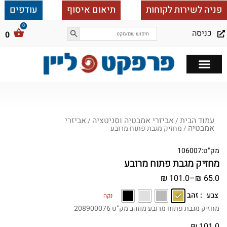
פניה לשירות לקוחות
תיאום איסוף
עודפים
כניסה
0
כל הבית ב 25,000
עמוד הבית
אביזרי אמבטיה וסניטציה
אביזרי
/
/
אמבטיה
/ מחזיק מגבת פתוח מרובע
מק"ט:
106007
מחזיק מגבת פתוח מרובע
₪
101.0
–
₪
65.0
: זהב
צבע
נקה
מחזיק מגבת פתוח מרובע מוזהב מק"ט 208900076
₪
101.0