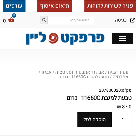
פניה לשירות לקוחות
תיאום איסוף
עודפים
כניסה
0
כל הבית ב 25,000
עמוד הבית
אביזרי אמבטיה וסניטציה
אביזרי
/
/
אמבטיה
/ טבעת למגבת 11660C כרום
מק"ט:
207800020
טבעת למגבת 11660C כרום
₪
87.0
הוספה לסל