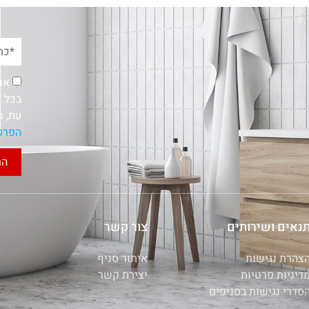
אנ
בכל א
עת, ו
הפרט
הר
נאים ושירותים
צור קשר
צהרת נגישות
איתור סניף
דיניות פרטיות
יצירת קשר
סדרי נגישות בסניפים