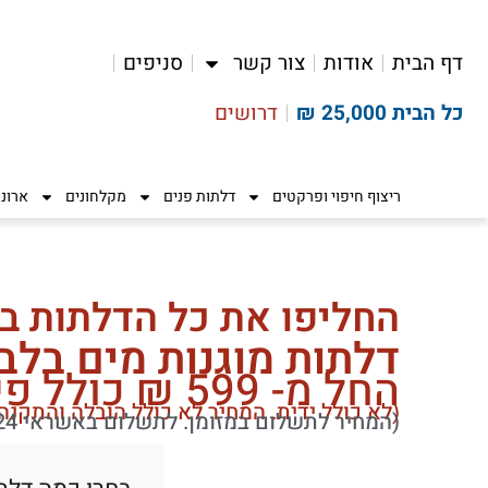
דף הבית
אודות
צור קשר
סניפים
כל הבית 25,000 ₪
דרושים
ריצוף חיפוי ופרקטים
דלתות פנים
מקלחונים
ארונ
החליפו את כל הדלתות ב
דלתות מוגנות מים בלב
החל מ- 599 ₪ כולל פירזול
(לא כולל ידית. המחיר לא כולל הובלה והתקנה
(המחיר לתשלום במזומן. לתשלום באשראי 624 ש"ח.)