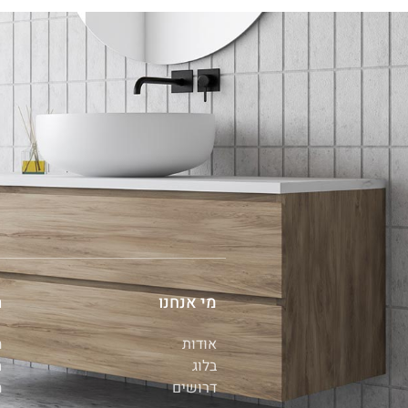
מי אנחנו
ת
אודות
ה
בלוג
מ
דרושים
ה