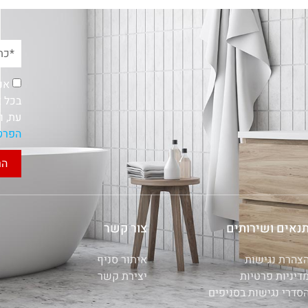
אנ
בכל א
עת, ו
הפרט
הר
נאים ושירותים
צור קשר
צהרת נגישות
איתור סניף
דיניות פרטיות
יצירת קשר
סדרי נגישות בסניפים