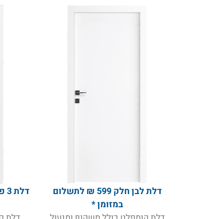
דלת לבן חלק 599 ₪ לתשלום
במזומן *
דלת קומפלט כולל משקוף ומנעול
דלת ק